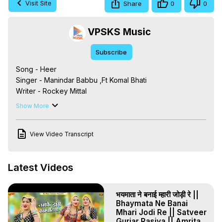
Visit Site
Share
0
0
VPSKS Music
Subscribe
Song - Heer

Singer - Manindar Babbu ,Ft Komal Bhati

Writer - Rockey Mittal

Music - Rocky Mittal ,

Show More
Director - Mr. Kedar Singh

Producer - Mr. Kedar Singh

View Video Transcript
Label - VPSKS Musical RasiYa Pvt Ltd

Company - VPSKS Musical RasiYa Pvt Ltd

Instagram - { 
 https://instagram.com/komalbhatiofficial
  }

Latest Videos
#oldisgoldsongs

#haryanvisong

#viralchhoridelhiki

भयमाता ने बनाई म्हारी जोड़ी रे ||
#hitsong
Bhaymata Ne Banai
Mhari Jodi Re || Satveer
Gurjar Rasiya || Amrita