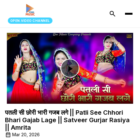
search
OPEN.VIDEO CHANNEL
Play
Video
पतली सी छोरी भारी गजब लगे || Patli See Chhori
Bhari Gajab Lage || Satveer Gurjar Rasiya
|| Amrita
Mar 20, 2026