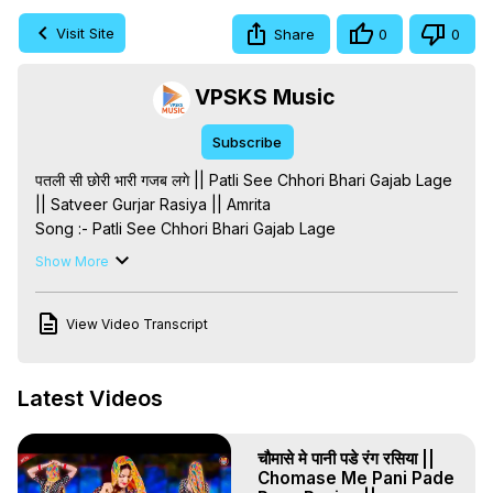
Visit Site
Share
0
0
VPSKS Music
Subscribe
पतली सी छोरी भारी गजब लगे || Patli See Chhori Bhari Gajab Lage 
|| Satveer Gurjar Rasiya || Amrita

Song :- Patli See Chhori Bhari Gajab Lage

Singer :- Satveer Gurjar

Show More
Artist :- Amrita Alwar

Editor :- Lokesh Bhopur

View Video Transcript
Label :- Dev Music Company

Director :- Suresh Dayma

Tags :-

Latest Videos
पतली सी छोरी भारी गजब लगे

#gurjarrasiya

Patli See Chhori Bhari Gajab Lage

चौमासे मे पानी पडे रंग रसिया ||
#newdehatirasiya

Chomase Me Pani Pade