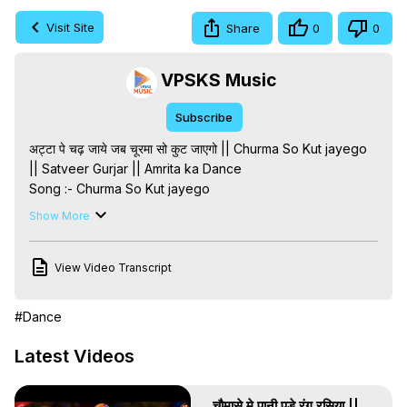
Visit Site
Share
0
0
VPSKS Music
Subscribe
अट्टा पे चढ़ जाये जब चूरमा सो कुट जाएगो || Churma So Kut jayego 
|| Satveer Gurjar || Amrita ka Dance

Song :- Churma So Kut jayego

Singer :- Satveer Gurjar

Show More
Writer :- Manoj Sounkhwar

Editor :- Lokesh Bhopur

View Video Transcript
Artist :- Amrita Alwar

Label :- Dev Music Company

Director :- Suresh Dayma Ji

#Dance
Other tags :-

अट्टा पे चढ़ जाये जब चूरमा सो कुट जाएगो

Latest Videos
#newdehatirasiya

Atta Pe Chad Jaye Jab Churma So Kut jayego

चौमासे मे पानी पडे रंग रसिया ||